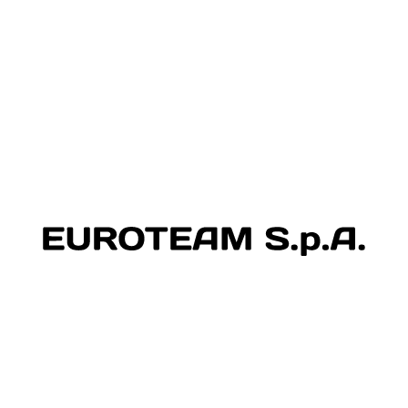
Diesel
103.000 km
Benzina
2024
2021
120 CV (88 KW)
133 CV (98 KW)
1.498
1.499 cc
17.500
€ 21.500
Aggiungi
Aggiungi
P Avenger
FORD Kuga
Avenger 1.2 turbo Longitude fwd 100cv
Kuga 1.5 tdci Business s&s 2wd 120cv